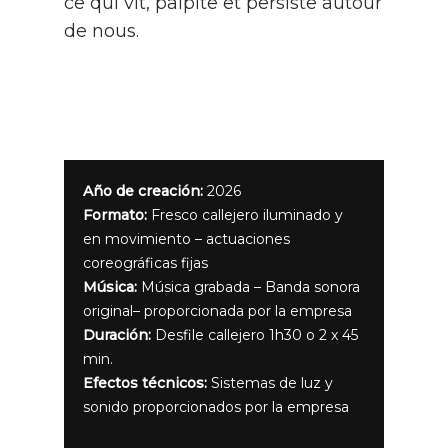
ce qui vit, palpite et persiste autour
de nous.
Año de creación:
2026
Formato:
Fresco callejero iluminado y
en movimiento – actuaciones
coreográficas fijas
Música:
Música grabada – Banda sonora
original– proporcionada por la empresa
Duración:
Desfile callejero 1h30 o 2 x 45
min.
Efectos técnicos:
Sistemas de luz y
sonido proporcionados por la empresa