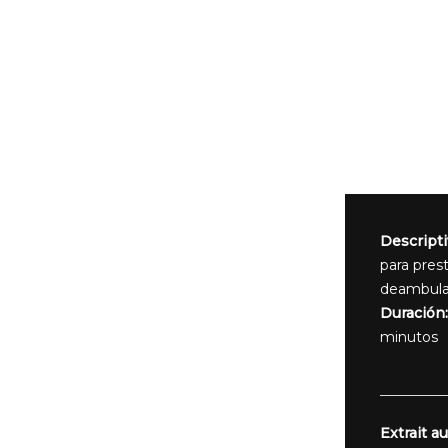
Descripti
para pres
deambulat
Duración:
minutos
Extrait au