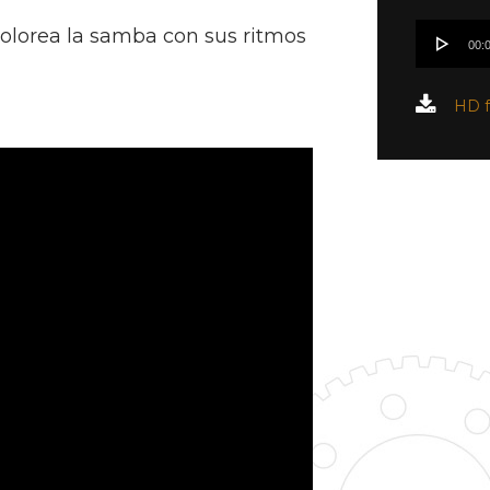
Reproduc
 colorea la samba con sus ritmos
00:
de
audio
HD f