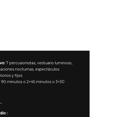
vo:
7 percusionistas, vestuario luminoso,
taciones nocturnas, espectáculos
orios y fijos
90 minutos o 2×45 minutos o 3×30
dio :