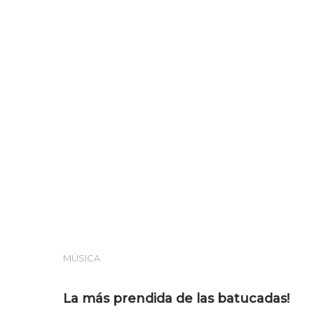
Hit enter to search or ESC to close
MÚSICA
La más prendida de las batucadas!