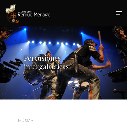
Hit enter to search or ESC to close
Percusiones
intergalácticas
MÚSICA