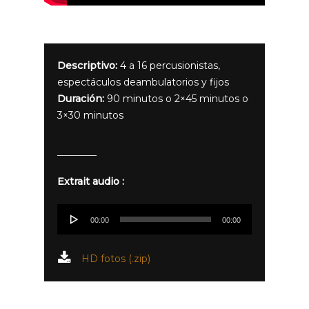
Descriptivo:
4 a 16 percusionistas,
espectáculos deambulatorios y fijos
Duración:
90 minutos o 2×45 minutos o
3×30 minutos
Extrait audio :
Reproductor
00:00
00:00
de
audio
HD fotos (.zip)