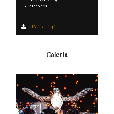
2 técnicos
HD fotos (.zip)
Galería