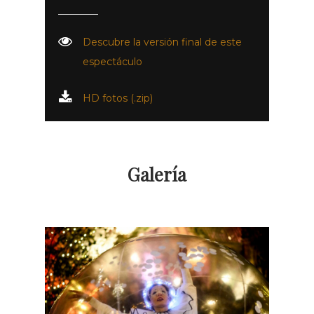
Descubre la versión final de este
espectáculo
HD fotos (.zip)
Galería