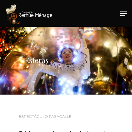
Hit enter to search or ESC to close
Esferas
ESPECTÁCULO PASACALLE