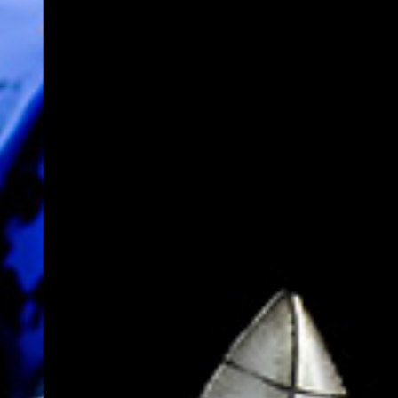
Hit enter to search or ESC to close