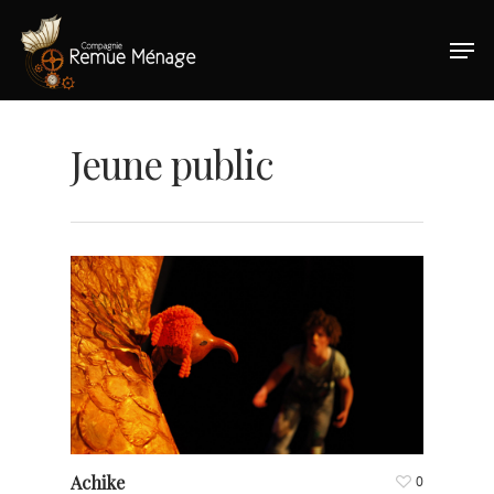
Hit enter to search or ESC to close
Jeune public
Achike
0