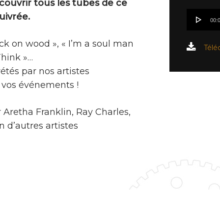
couvrir tous les tubes de ce
Lecteur
uivrée.
00:
audio
ck on wood », « I’m a soul man
Télé
Think »…
étés par nos artistes
r vos événements !
 Aretha Franklin, Ray Charles,
 d’autres artistes