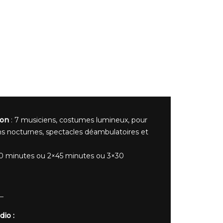
ion
: 7 musiciens, costumes lumineux, pour
ns nocturnes, spectacles déambulatoires et
0 minutes ou 2×45 minutes ou 3×30
dio :