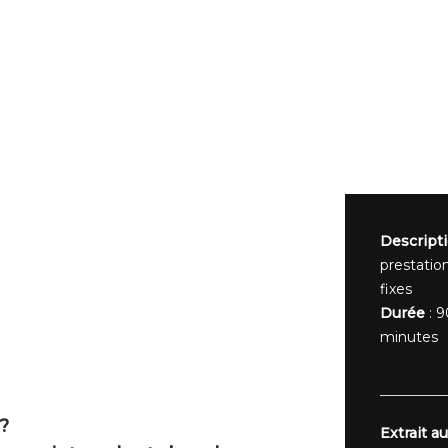
Descript
prestatio
fixes
Durée
: 9
minutes
?
Extrait au