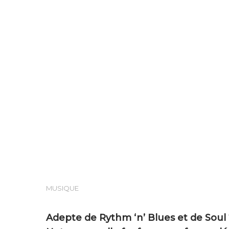
Hit enter to search or ESC to close
MUSIQUE
Adepte de Rythm ‘n’ Blues et de Soul 