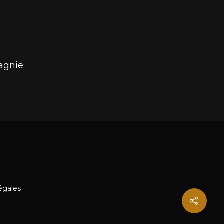
agnie
égales