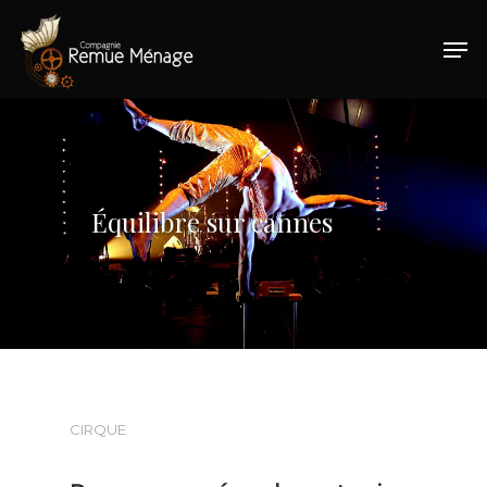
Hit enter to search or ESC to close
Équilibre sur cannes
CIRQUE