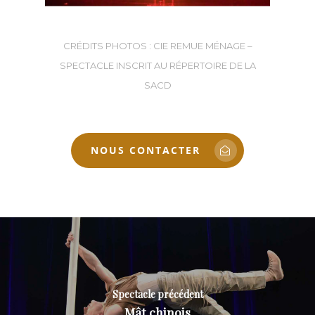
CRÉDITS PHOTOS : CIE REMUE MÉNAGE –
SPECTACLE INSCRIT AU RÉPERTOIRE DE LA
SACD
NOUS CONTACTER
Spectacle précédent
Mât chinois