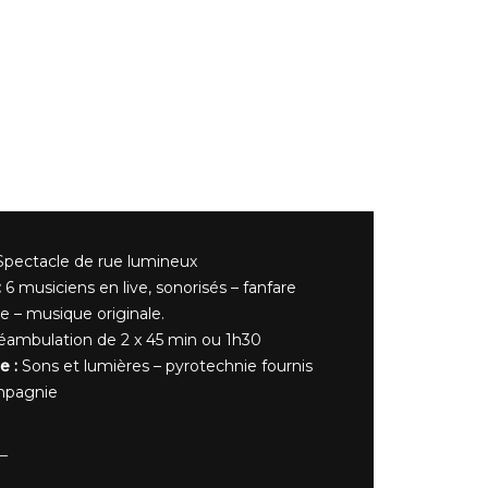
pectacle de rue lumineux
:
6 musiciens en live, sonorisés – fanfare
e – musique originale.
éambulation de 2 x 45 min ou 1h30
e :
Sons et lumières – pyrotechnie fournis
ompagnie