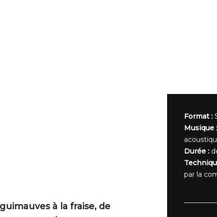
Format :
S
Musique 
acoustiqu
Durée :
d
Techniqu
par la c
guimauves à la fraise, de