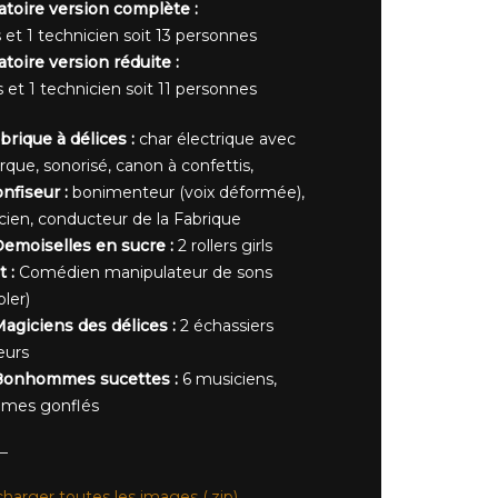
toire version complète :
s et 1 technicien soit 13 personnes
oire version réduite :
s et 1 technicien soit 11 personnes
brique à délices :
char électrique avec
que, sonorisé, canon à confettis,
nfiseur :
bonimenteur (voix déformée),
ien, conducteur de la Fabrique
emoiselles en sucre :
2 rollers girls
t :
Comédien manipulateur de sons
ler)
agiciens des délices :
2 échassiers
eurs
Bonhommes sucettes :
6 musiciens,
umes gonflés
charger toutes les images (.zip)