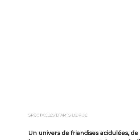
Hit enter to search or ESC to close
SPECTACLES D’ARTS DE RUE
Un univers de friandises acidulées, de 