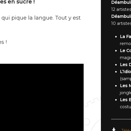
s en sucre !
Déambula
12 artiste
Déambulat
qui pique la langue. Tout y est
10 artiste
La Fa
s !
remor
Le Co
magic
Les D
L’Idio
(samp
Les M
jongl
Les 
cost
Télé