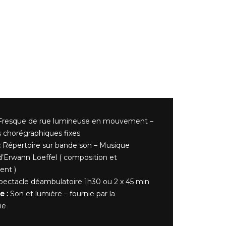
Fresque de rue lumineuse en mouvement –
 chorégraphiques fixes
:
Répertoire sur bande son – Musique
 d’Erwann Loeffel ( composition et
ent )
ectacle déambulatoire 1h30 ou 2 x 45 min
e :
Son et lumière – fournie par la
ie