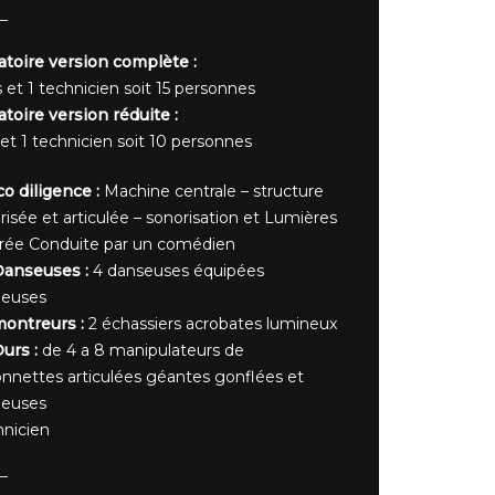
toire version complète :
s et 1 technicien soit 15 personnes
oire version réduite :
 et 1 technicien soit 10 personnes
co diligence :
Machine centrale – structure
isée et articulée – sonorisation et Lumières
rée Conduite par un comédien
Danseuses :
4 danseuses équipées
neuses
ontreurs :
2 échassiers acrobates lumineux
urs :
de 4 a 8 manipulateurs de
nnettes articulées géantes gonflées et
neuses
hnicien