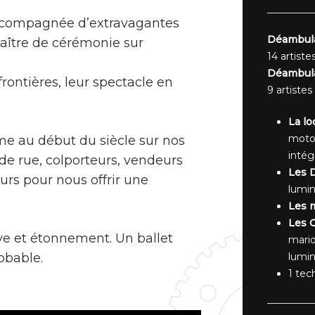
ccompagnée d’extravagantes
Déambula
aître de cérémonie sur
14 artiste
Déambulat
 frontières, leur spectacle en
9 artistes
La lo
motor
me au début du siècle sur nos
intég
 de rue, colporteurs, vendeurs
Les 
urs pour nous offrir une
lumi
Les m
Les O
ve et étonnement. Un ballet
mario
obable.
lumi
1 tec