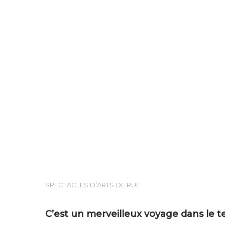
SPECTACLES D’ARTS DE RUE
Hit enter to search or ESC to close
C’est un merveilleux voyage dans le 