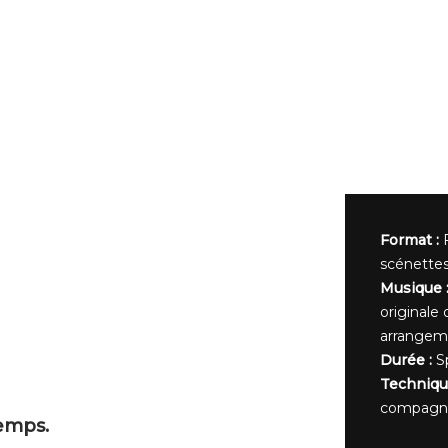
Format :
scénettes
Musique 
originale
arrangem
Durée :
Sp
Techniqu
compagn
temps.