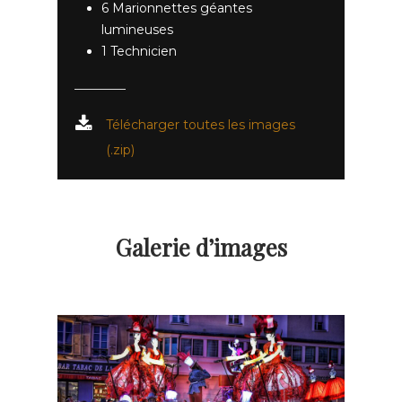
6 Marionnettes géantes
lumineuses
1 Technicien
Télécharger toutes les images
(.zip)
Galerie d’images