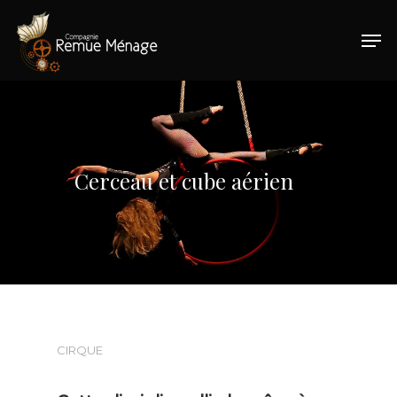
Hit enter to search or ESC to close
Cerceau et cube aérien
CIRQUE