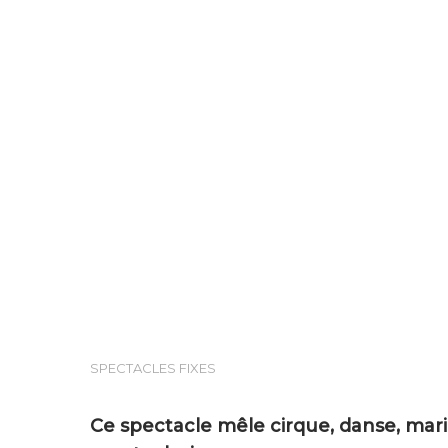
SPECTACLES FIXES
Hit enter to search or ESC to close
Ce spectacle mêle cirque, danse, mar