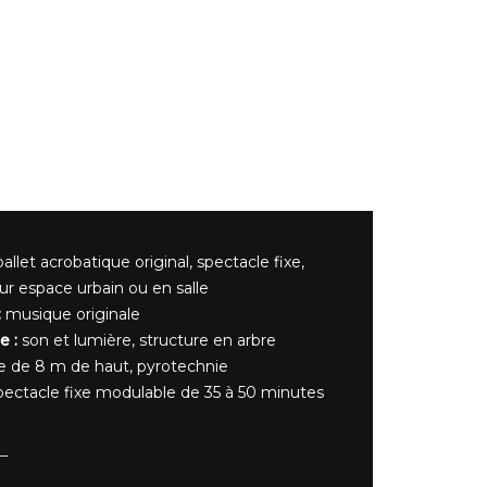
allet acrobatique original, spectacle fixe,
sur espace urbain ou en salle
:
musique originale
e :
son et lumière, structure en arbre
e de 8 m de haut, pyrotechnie
ectacle fixe modulable de 35 à 50 minutes