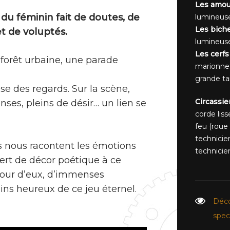
Les amou
du féminin fait de doutes, de
lumineus
Les biche
et de voluptés.
lumineuse
Les cerfs 
 forêt urbaine, une parade
marionnet
grande tai
sse des regards. Sur la scène,
Circassie
ses, pleins de désir… un lien se
corde liss
feu (roue 
technicien
s nous racontent les émotions
technicie
ert de décor poétique à ce
our d’eux, d’immenses
ns heureux de ce jeu éternel.
Déco
spec