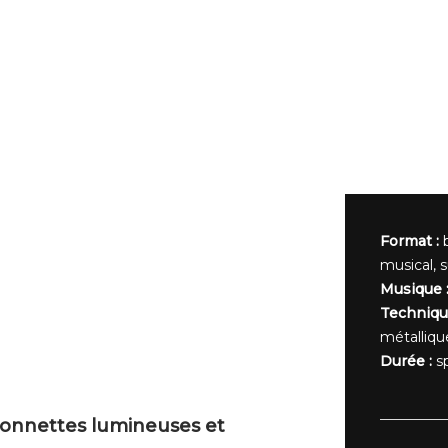
Format :
b
musical, 
Musique 
Techniqu
métalliqu
Durée :
sp
ionnettes lumineuses et