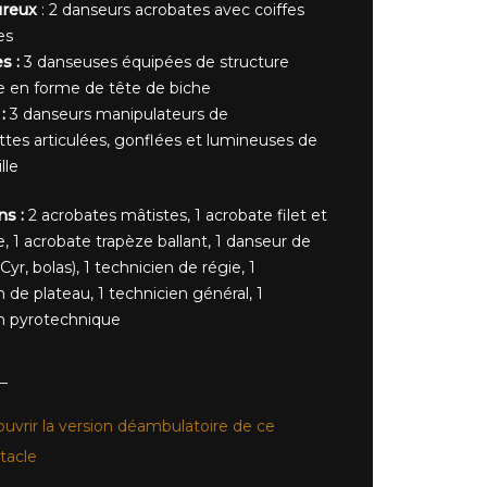
reux
: 2 danseurs acrobates avec coiffes
es
s :
3 danseuses équipées de structure
 en forme de tête de biche
:
3 danseurs manipulateurs de
tes articulées, gonflées et lumineuses de
lle
ns :
2 acrobates mâtistes, 1 acrobate filet et
e, 1 acrobate trapèze ballant, 1 danseur de
Cyr, bolas), 1 technicien de régie, 1
 de plateau, 1 technicien général, 1
n pyrotechnique
uvrir la version déambulatoire de ce
tacle