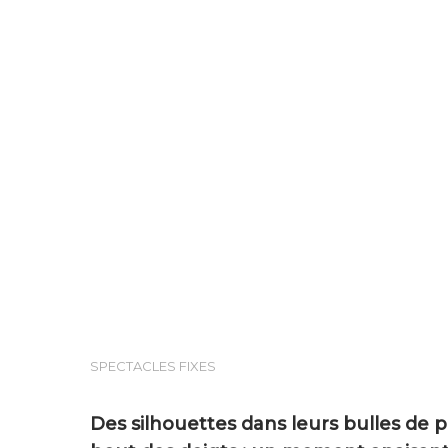
SPECTACLES FIXES
Hit enter to search or ESC to close
Des silhouettes dans leurs bulles de p