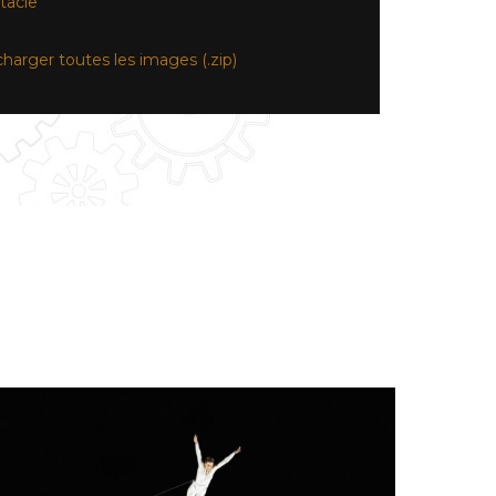
tacle
charger toutes les images (.zip)