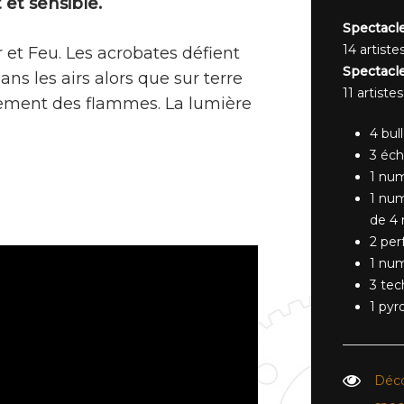
et sensible.
Spectacle
14 artiste
r et Feu. Les acrobates défient
Spectacle
ans les airs alors que sur terre
11 artiste
vement des flammes. La lumière
4 bul
3 éch
1 num
1 num
de 4
2 per
1 num
3 tec
1 pyr
Déco