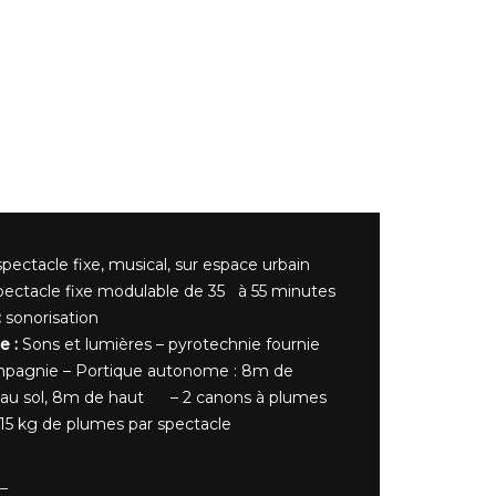
spectacle fixe, musical, sur espace urbain
pectacle fixe modulable de 35 à 55 minutes
:
sonorisation
e :
Sons et lumières – pyrotechnie fournie
ompagnie – Portique autonome : 8m de
 au sol, 8m de haut – 2 canons à plumes
 15 kg de plumes par spectacle