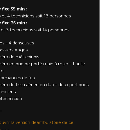
 fixe 55 min :
s et 4 techniciens soit 18 personnes
 fixe 35 min :
s et 3 techniciens soit 14 personnes
les – 4 danseuses
assiers Anges
éro de mât chinois
éro en duo de porté main à main – 1 bulle
 m
formances de feu
éro de tissu aérien en duo – deux portiques
hniciens
otechnicien
uvrir la version déambulatoire de ce