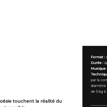
Format :
Durée :
s
Musique 
Techniqu
par la c
diamètre
de 5 kg à
oésie touchent la réalité du